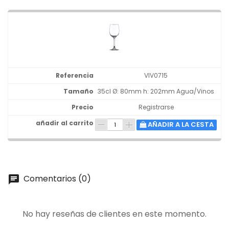
VIV0715
35cl Ø: 80mm h: 202mm Agua/Vinos
Registrarse
AÑADIR A LA CESTA
Comentarios (0)
chat
No hay reseñas de clientes en este momento.