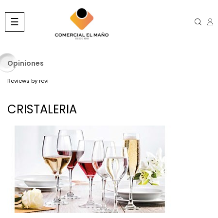
Navegación
☰
de
palanca
Opiniones
Reviews by
revi
CRISTALERIA