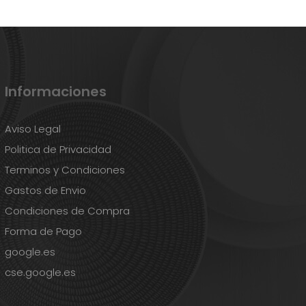
Informaciones
Aviso Legal
Politica de Privacidad
Terminos y Condiciones
Gastos de Envio
Condiciones de Compra
Forma de Pago
google.es
cse.google.es