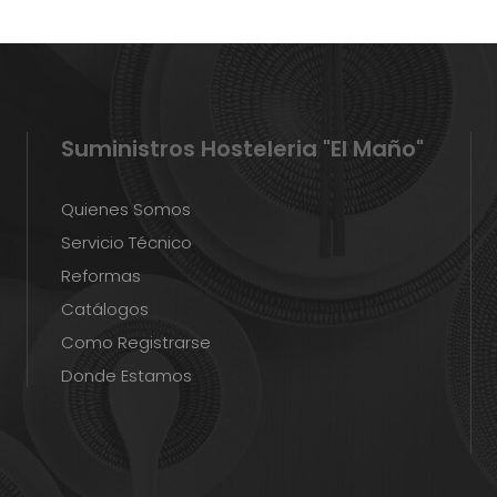
Suministros Hosteleria "El Maño"
Quienes Somos
Servicio Técnico
Reformas
Catálogos
Como Registrarse
Donde Estamos