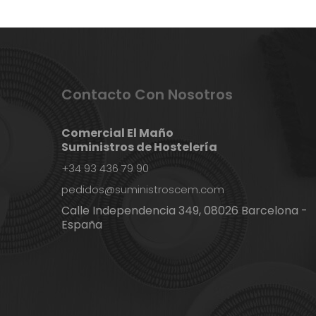
Contacto Con Nosotros
Comercial El Maño
Suministros de Hostelería
+34 93 436 79 90
pedidos@suministroscem.com
Calle Independencia 349, 08026 Barcelona -
España