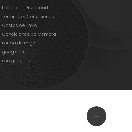
Politica de Privacidad
Terminos y Condiciones
Gastos de Envio
Condiciones de Compra
Forma de Pago
google.es
cse.google.es