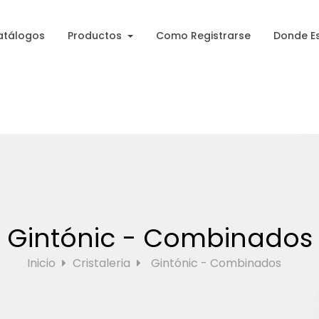
atálogos
Productos
Como Registrarse
Donde E
Gintónic - Combinados
Inicio
Cristaleria
Gintónic - Combinados