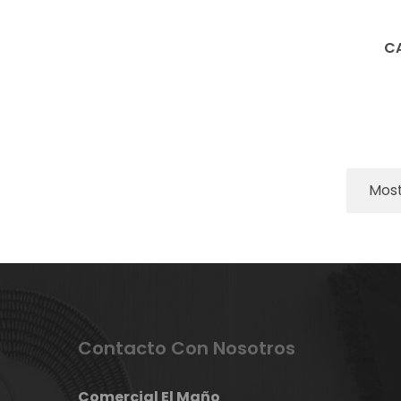
CA
Most
Contacto Con Nosotros
Comercial El Maño