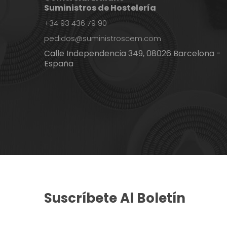
Suministros de Hostelería
+34 93 436 79 90
pedidos@suministroscem.com
Calle Independencia 349, 08026 Barcelona -
España
Suscríbete Al Boletín