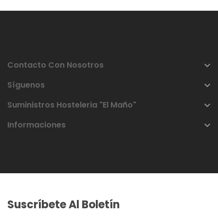
Contacto Con Nosotros

Síguenos

Suministros Hosteleria "El Maño"

Informaciones

Suscríbete Al Boletín