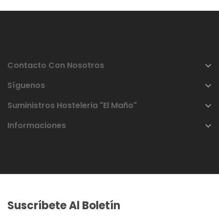
Contacto Con Nosotros

Síguenos

Suministros Hosteleria "El Maño"

Informaciones

Suscríbete Al Boletín