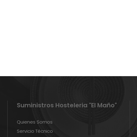
Suministros Hosteleria "El Maño"
Quienes Somos
Servicio Técnico