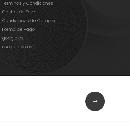
Terminos y Condiciones
Gastos de Envio
Condiciones de Compra
Forma de Pago
google.es
cse.google.es