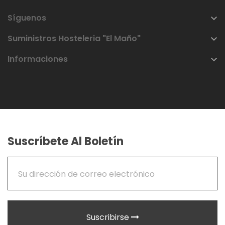
Síguenos

Suministros Hosteleria "El Maño"

Informaciones

Suscríbete Al Boletín
Suscribirse