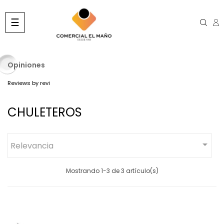
Navegación
☰
de
palanca
Opiniones
Reviews by
revi
CHULETEROS

Relevancia
Mostrando 1-3 de 3 artículo(s)