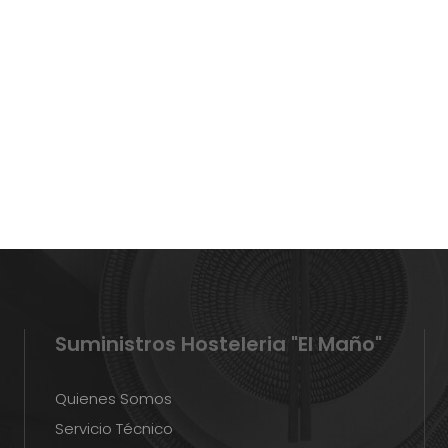
Suministros Hosteleria "El Maño"
Quienes Somos
Servicio Técnico