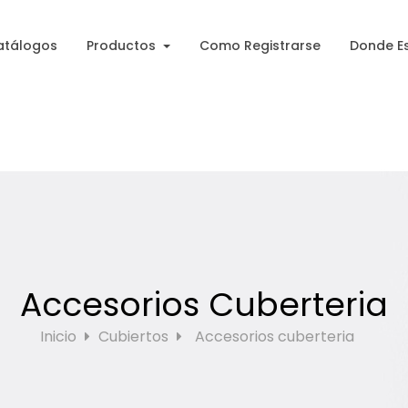
atálogos
Productos
Como Registrarse
Donde E
Accesorios Cuberteria
Inicio
Cubiertos
Accesorios cuberteria