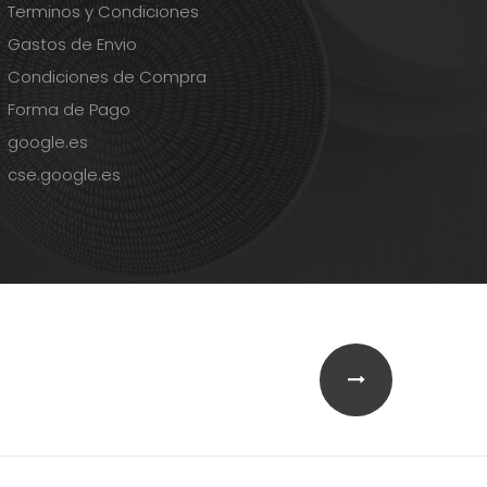
Terminos y Condiciones
Gastos de Envio
Condiciones de Compra
Forma de Pago
google.es
cse.google.es