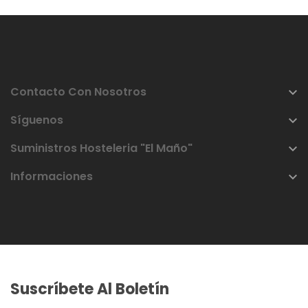
Contacto Con Nosotros

Síguenos

Suministros Hosteleria "El Maño"

Informaciones

Suscríbete Al Boletín