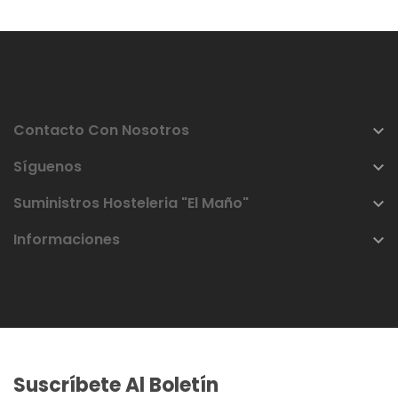
Contacto Con Nosotros

Síguenos

Suministros Hosteleria "El Maño"

Informaciones

Suscríbete Al Boletín